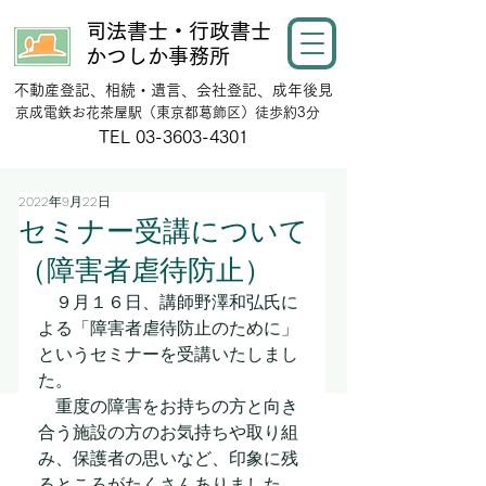
司法書士・行政書士
かつしか事務所
不動産登記、相続・遺言、会社登記、成年後見
​京成電鉄お花茶屋駅（東京都葛飾区）徒歩約3分
​TEL
03-3603-4301
2022年9月22日
セミナー受講について
（障害者虐待防止）
　９月１６日、講師野澤和弘氏に
よる「障害者虐待防止のために」
というセミナーを受講いたしまし
た。
　重度の障害をお持ちの方と向き
合う施設の方のお気持ちや取り組
み、保護者の思いなど、印象に残
るところがたくさんありました。