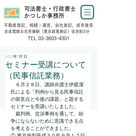
司法書士・行政書士
かつしか事務所
不動産登記、相続・遺言、会社登記、成年後見
​京成電鉄お花茶屋駅（東京都葛飾区）徒歩約3分
​TEL
03-3603-4301
2023年7月1日
セミナー受講について
（民事信託業務）
　６月２８日、講師弁護士伊庭潔
氏による「判例から見る民事信託
の留意点と今後の課題」と題する
セミナーを受講いたしました。
　裁判例、交渉事例を通して、紛
争にならないために意識できる点
を考えることができました。
① 東京地判平成３０年９月１２日