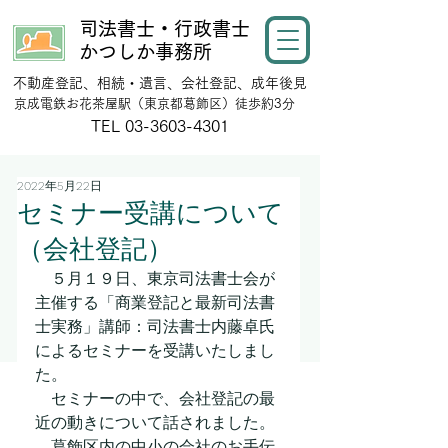
司法書士・行政書士
かつしか事務所
不動産登記、相続・遺言、会社登記、成年後見
​京成電鉄お花茶屋駅（東京都葛飾区）徒歩約3分
​TEL
03-3603-4301
2022年5月22日
セミナー受講について
（会社登記）
　５月１９日、東京司法書士会が
主催する「商業登記と最新司法書
士実務」講師：司法書士内藤卓氏
によるセミナーを受講いたしまし
た。
　セミナーの中で、会社登記の最
近の動きについて話されました。
　葛飾区内の中小の会社のお手伝