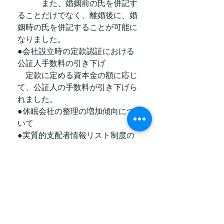
　　　また、婚姻前の氏を併記す
ることだけでなく、離婚後に、婚
姻時の氏を併記することが可能に
なりました。
●会社設立時の定款認証における
公証人手数料の引き下げ
　定款に定める資本金の額に応じ
て、公証人の手数料が引き下げら
れました。
●休眠会社の整理の増加傾向につ
いて
●実質的支配者情報リスト制度の
創設について
●商業登記規則の改正と会社関係
書類の電子化について
　印鑑の届出義務が廃止されてい
ます。また、議事録等の会社関係
書類の押印が一部不要になってい
ます。